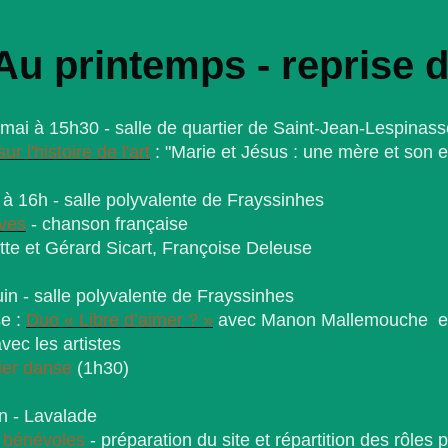
Au printemps - reprise 
ai à 15h30 - salle de quartier de Saint-Jean-Lespinass
r l'histoire de l'art
: "Marie et Jésus : une mère et son e
 à 16h - salle polyvalente de Frayssinhes
êves
- chanson française
e et Gérard Sicart, Françoise Deleuse
in - salle polyvalente de Frayssinhes
e :
Duo « Libre d’aimer ? »
avec Manon Mallemouche e
ec les artistes
lier danse
(1h30)
n - Lavalade
 bénévoles
- préparation du site et répartition des rôles p