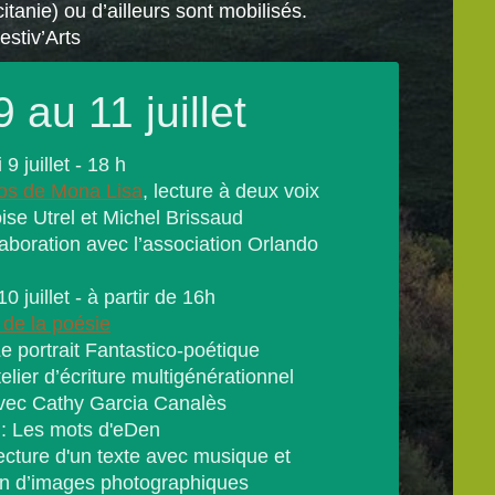
itanie) ou d’ailleurs sont mobilisés.
estiv’Arts
 au 11 juillet
9 juillet - 18 h
os de Mona Lisa
, lecture à deux voix
e Utrel et Michel Brissaud
boration avec l’association Orlando
 juillet - à partir de 16h
 de la poésie
 portrait Fantastico-poétique
 d’écriture multigénérationnel
athy Garcia Canalès
 Les mots d'eDen
 d'un texte avec musique et
on d’images photographiques