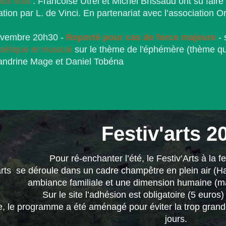
eux voix
: Francoise Utrel et Michel Brissaud ont su fair
tion par L. de Vinci. En partenariat avec l’association O
ovembre 20h30 -
Reporté pour cas de force majeure
- 
oétique et musical
sur le thème de l'éphémère (thème qui
andrine Mage et Daniel Tobéna
Festiv'arts 2
Pour ré-enchanter l’été, le Festiv’Arts à la 
arts se déroule dans un cadre champêtre en plein air 
ambiance familiale et une dimension humaine (
Sur le site l’adhésion est obligatoire (5 euros)
, le programme a été aménagé pour éviter la trop grand
jours.