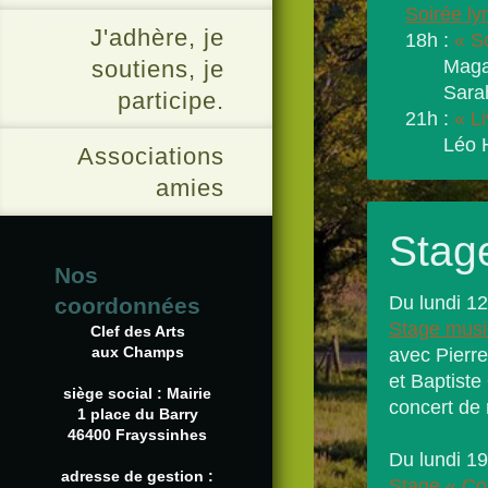
Soirée ly
J'adhère, je
18h :
« So
soutiens, je
Magali D
Sarah La
participe.
21h :
« Li
Léo Haag
Associations
amies
Stag
Nos
Du lundi 12 
coordonnées
Stage musi
Clef des Arts
aux Champs
avec Pierre
et Baptiste
siège social : Mairie
concert de r
1 place du Barry
46400 Frayssinhes
Du lundi 19 
adresse de gestion :
Stage « Co