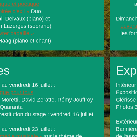
rique et poétique
avec 
irée d'exil »
Duo
elvaux (piano) et
Dimanche
zerges (soprano)
ouvert
vrer pagaille »
les form
 (piano et chant)
es
Exp
au vendredi 16 juillet :
Intérieur
que pour tous
Expositi
 Moretti, David Zeratte, Rémy Jouffroy
Clérisse
 Quaranta
Photos 
estitution du stage : vendredi 16 juillet
Extérieur
au vendredi 23 juillet :
Bannière
médie musicale »
sur le thème de
de l'ass