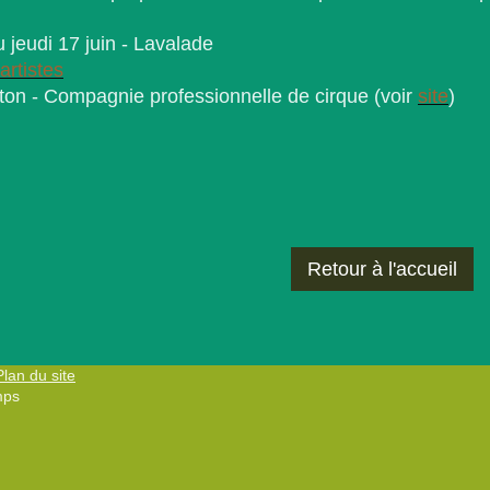
 jeudi 17 juin - Lavalade
artistes
n - Compagnie professionnelle de cirque (voir
site
)
Retour à l'accueil
Plan du site
mps