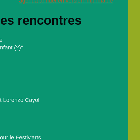
agenda annuel en version imprimable
des rencontres
e
nfant (?)"
t Lorenzo Cayol
our le Festiv'arts