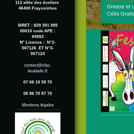
112 allée des écoliers
Grease et 
46400 Frayssinhes
Célia Grati
SIRET : 829 391 895
00010 code APE :
9499Z
N° Licence : N°2-
007126 ET N°3-
007124
contact@clac-
lavalade.fr
07 66 19 59 70
06 86 70 87 70
Mentions légales