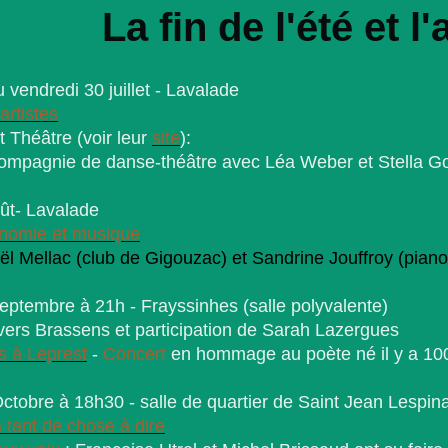
La fin de l'été et 
 vendredi 30 juillet - Lavalade
artistes
 Théâtre (voir leur
site
):
mpagnie de danse-théâtre avec Léa Weber et Stella G
ût- Lavalade
onomie et musique
Mellac (club de Gigouzac) et Sandrine Jouffroy (piano
eptembre à 21h - Frayssinhes (salle polyvalente)
rs Brassens et participation de Sarah Lazergues
 à Leprest
-
Concert
en hommage au poète né il y a 10
ctobre à 18h30 - salle de quartier de Saint Jean Lespin
 tant de chose à dire