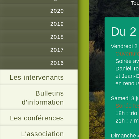
Tou
2020
2019
Du 2 
2018
Vendredi 2 j
2017
Ouverture
Soirée av
2016
Daniel Tob
et Jean-C
Les intervenants
en renouan
Bulletins
Samedi 3 jui
d'information
Soirée fe
18h : trio
Les conférences
21h : 7 m
L'association
Dimanche 4 