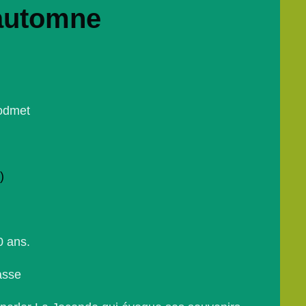
l'automne
odmet
)
0 ans.
asse