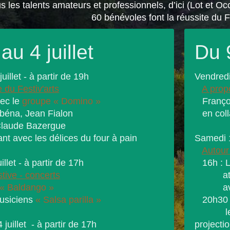
s les talents amateurs et professionnels, d’ici (Lot et Occ
60 bénévoles font la réussite du F
au 4 juillet
Du 9
uillet - à partir de 19h
Vendredi 
 du Festiv'arts
A prop
ec le
groupe « Domino »
François
éna, Jean Fialon
en colla
laude Bazergue
t avec les délices du four à pain
Samedi 10
Autour
llet - à partir de 17h
16h : Le
stive - concerts
atelier
« Baldango »
avec C
usiciens
« Salsa parilla »
20h30 :
lecture
juillet - à partir de 17h
projecti