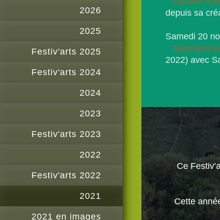
Lecture à d
2026
depuis sa créa
2025
Samedi 20 n
Spectacle p
Festiv'arts 2025
2022) avec S
Festiv'arts 2024
2024
2023
Festiv'arts 2023
2022
Ce Festiv’
Festiv'arts 2022
2021
Cette année
2021 en images