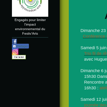
Engagés pour limiter
l'impact
environnemental du
Dimanche 23 m
Festiv'Arts
Conférence su
Partager
Samedi 5 juin
Trio fil de r
avec Huguett
Dimanche 6 ju
15h30 Dans
Rencontre av
16h30 :
ate
Samedi 12 jui
journée des