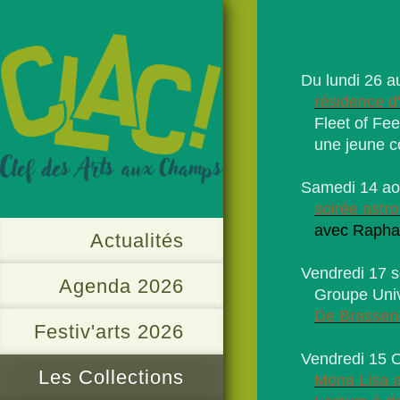
Du lundi 26 au
résidence d'
Fleet of Feet
une jeune co
Samedi 14 ao
soirée astr
avec Raphaël 
Actualités
Vendredi 17 s
Agenda 2026
Groupe Unive
De Brassens
Festiv'arts 2026
Vendredi 15 O
Les Collections
Mona Lisa a