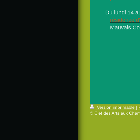
Du lundi 14 au
résidence d'
Mauvais Coto
Version imprimable
|
© Clef des Arts aux Cha