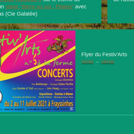
un
stage "Barre au sol - Pilates"
avec
as (Cie Galatée)
Flyer du Festiv'Arts
recto
-
verso